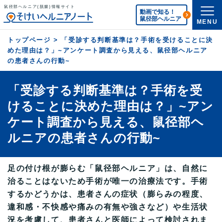
鼠径部ヘルニア(脱腸)情報サイト
動画で知る！
鼠径部ヘルニア
MENU
トップページ
>
「受診する判断基準は？手術を受けることに決
めた理由は？」~アンケート調査から見える、鼠径部ヘルニア
の患者さんの行動~
「受診する判断基準は？手術を受
けることに決めた理由は？」~アン
ケート調査から見える、鼠径部ヘ
ルニアの患者さんの行動~
足の付け根が膨らむ「鼠径部ヘルニア」は、自然に
治ることはないため手術が唯一の治療法です。手術
するかどうかは、患者さんの症状（膨らみの程度、
違和感・不快感や痛みの有無や強さなど）や生活状
況を考慮して、患者さんと医師によって検討されま